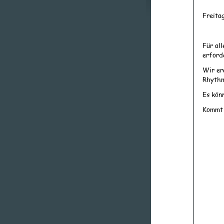
Freita
Für al
erforde
Wir er
Rhythm
Es kön
Kommt 