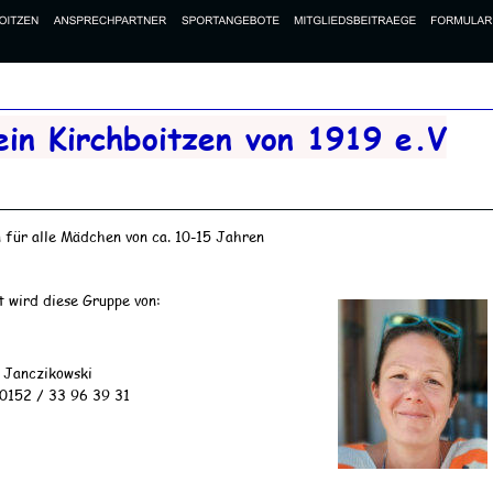
ein Kirchboitzen von 1919 e.V
 für alle Mädchen von ca. 10-15 Jahren 
t wird diese Gruppe von:
nczikowski                                                                                            
 0152 / 33 96 39 31