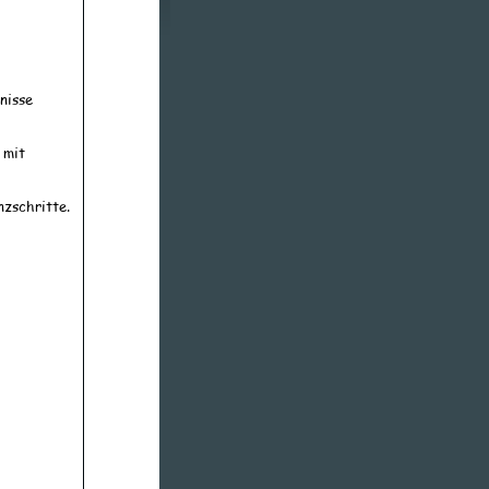
nisse 
 mit 
zschritte.